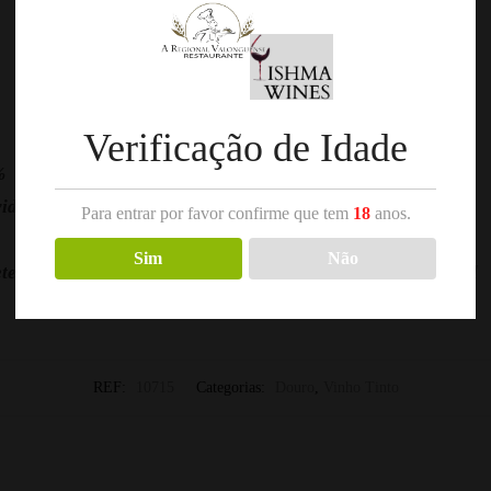
Verificação de Idade
%
vidagos
Para entrar por favor confirme que tem
18
anos.
Sim
Não
ete, Tinta Amarela, Sousão, Tinta Barroca e Touriga Nacional
REF:
10715
Categorias:
Douro
,
Vinho Tinto