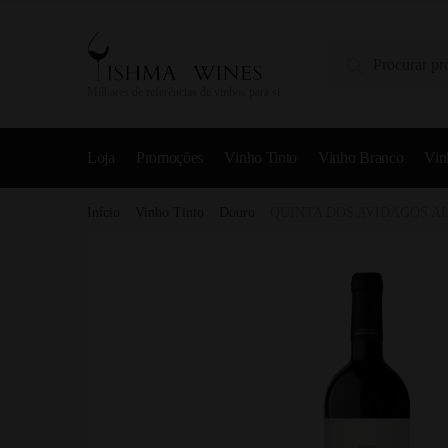
Pesquisa
Milhares de referências de vinhos para si
Loja
Promoções
Vinho Tinto
Vinho Branco
Vin
Início
/
Vinho Tinto
/
Douro
/
QUINTA DOS AVIDAGOS AL