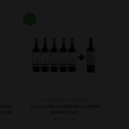
-12%
,
VINHO TINTO
CONJUNTOS
RANDE
CONJUNTO 6 GARRAFAS TINTO
 2019
DOURO 75CL
L
55.00
€
62.50
€