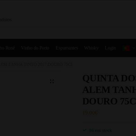
ho Rosé
Vinho do Porto
Espumantes
Whisky
Login
EM TANHA TINTO 2017 DOURO 75CL
QUINTA DO
ALEM TANH
DOURO 75
19.00
€
16 em stock