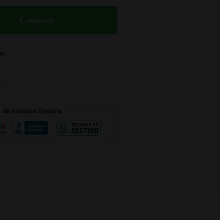
Comprar
os
a de compra Segura