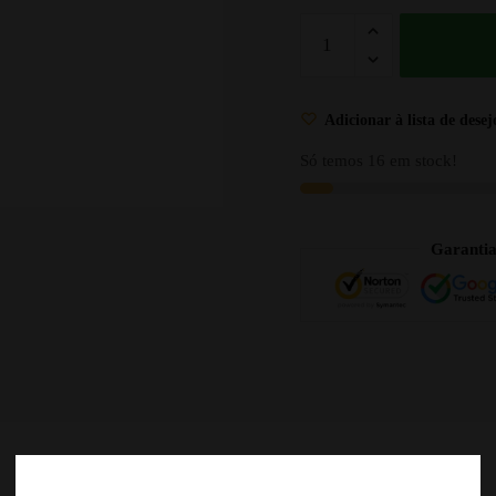
Adicionar à lista de desej
Só temos 16 em stock!
Garanti
DESCRIÇÃO
AVALIAÇÕES
0