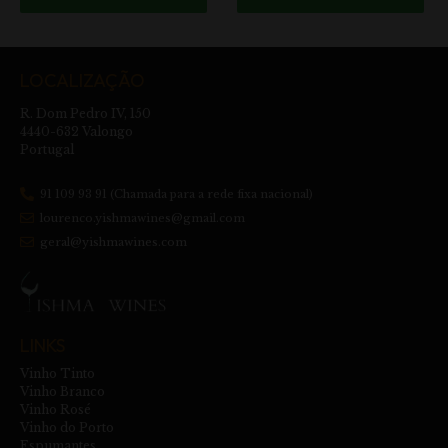
LOCALIZAÇÃO
R. Dom Pedro IV, 150
4440-632 Valongo
Portugal
91 109 93 91 (Chamada para a rede fixa nacional)
lourenco.yishmawines@gmail.com
geral@yishmawines.com
LINKS
Vinho Tinto
Vinho Branco
Vinho Rosé
Vinho do Porto
Espumantes