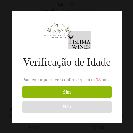
REF:
637
Categorias:
Douro
,
Vinho Tinto
Produtos Relacionados
Out of stock
Verificação de Idade
Para entrar por favor confirme que tem
18
anos.
Sim
,
,
VINHO TINTO
ALENTEJO
VINHO TINTO
ALENTEJO
Não
MARQUES DE BORBA
ALTAS QUINTAS
TINTO 2018 ALENTEJO
OBSESSÃO TINTO 2015
75CL
ALENTEJO 75CL
6.90
€
97.90
€