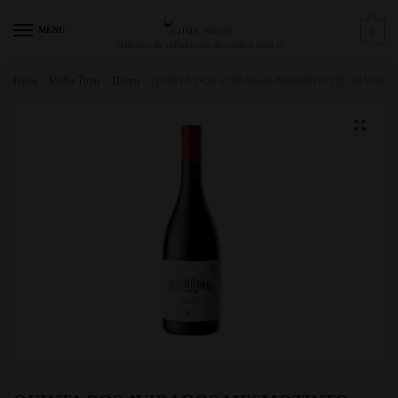
MENU
0
Milhares de referências de vinhos para si
Início
/
Vinho Tinto
/
Douro
/
QUINTA DOS AVIDAGOS MESMOTINTO ALVAREL