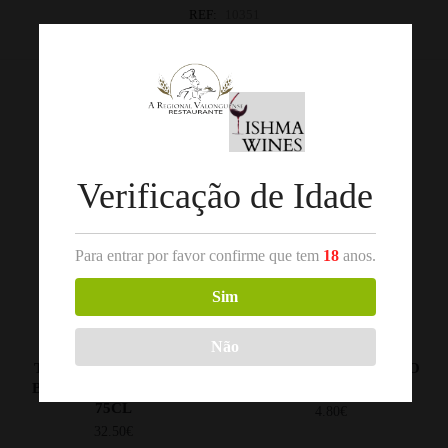
REF:
10351
Categorias:
Grande Lisboa
,
Vinho Branco
Produtos Relacionados
Verificação de Idade
Para entrar por favor confirme que tem
18
anos.
Sim
,
,
Não
DOURO
VINHO BRANCO
DOURO
VINHO BRANCO
TITAN VALE DOS MIL
ESPADA CINTA BRANCO
BRANCO 2020 DOURO
2025 DOURO 75CL
75CL
4.80
€
32.50
€