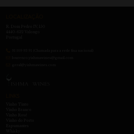
LOCALIZAÇÃO
R. Dom Pedro IV, 150
4440-632 Valongo
Portugal
91 109 93 91 (Chamada para a rede fixa nacional)
lourenco.yishmawines@gmail.com
geral@yishmawines.com
LINKS
Vinho Tinto
Vinho Branco
Vinho Rosé
Vinho do Porto
Espumantes
Whisky