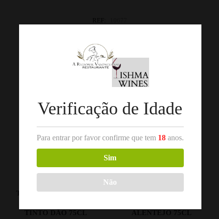
REF:
10677
Categorias:
Douro
,
Vinho Tinto
Produtos Relacionados
Verificação de Idade
Para entrar por favor confirme que tem
18
anos.
Sim
Não
,
,
VINHO TINTO
DÃO
VINHO TINTO
ALENTEJO
TERRAS ST. ANTÓNIO
MARQUES DE BORBA
ALFROCHEIRO 2017
RESERVA TINTO 2015
TINTO DÃO 75CL
ALENTEJO 75CL