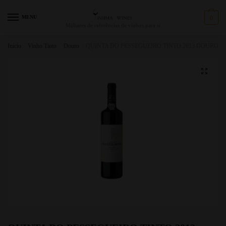
MENU
0
Milhares de referências de vinhos para si
Início
/
Vinho Tinto
/
Douro
/
QUINTA DO PESSEGUEIRO TINTO 2013 DOURO 7